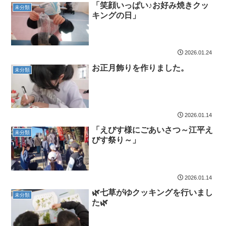
「笑顔いっぱい♪お好み焼きクッ
未分類
キングの日」
2026.01.24
お正月飾りを作りました。
未分類
2026.01.14
「えびす様にごあいさつ～江平え
未分類
びす祭り～」
2026.01.14
🌿七草がゆクッキングを行いまし
未分類
た🌿